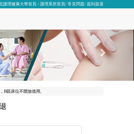
北護理健康大學首頁
/
護理系所首頁
/
常見問題
/
簽到簽退
區」床位，B區床位不開放借用,
退