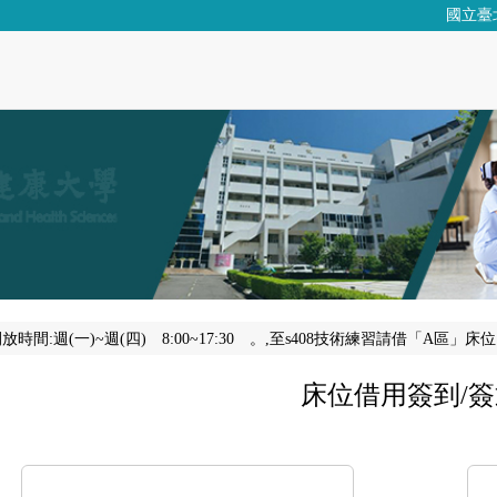
國立臺
開放時間:週(一)~週(四) 8:00~17:30 。,至s408技術練習請借「A
床位借用簽到/簽